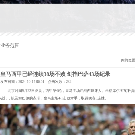
业务范围
你的位
皇马西甲已经连续38场不败 剑指巴萨43场纪录
发布日期：2024-10-14 06:51 点击次数：232
北京时间9月22日凌晨，西甲第6轮，皇马主场迎战西班牙人。虽然库尔图瓦不慎
破门，以及姆巴佩的点球，皇马主场4-1击败对手，取得联赛3连胜。