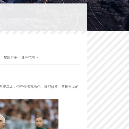
置：
星欧注册
>
业务范围
>
自摆乌龙，但凭借卡瓦哈尔、维尼修斯、罗德里戈的