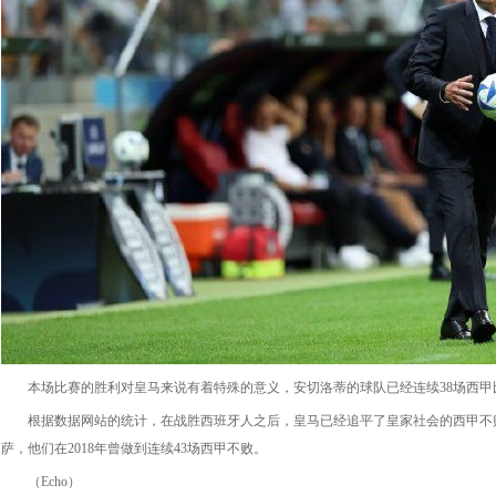
本场比赛的胜利对皇马来说有着特殊的意义，安切洛蒂的球队已经连续38场西甲比
根据数据网站的统计，在战胜西班牙人之后，皇马已经追平了皇家社会的西甲不败
萨，他们在2018年曾做到连续43场西甲不败。
（Echo）